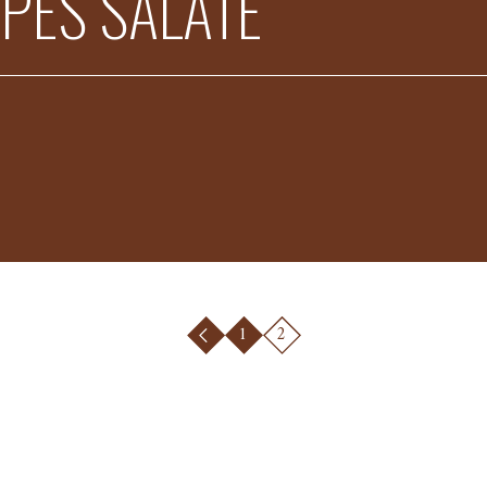
PES SALATE
1
2