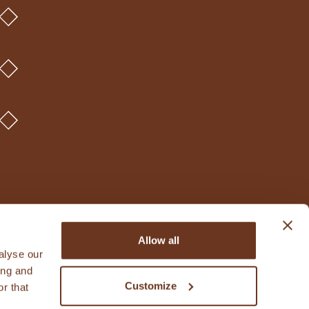
Allow all
alyse our
ing and
Customize
r that