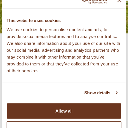
This website uses cookies
We use cookies to personalise content and ads, to
provide social media features and to analyse our traffic.
We also share information about your use of our site with
our social media, advertising and analytics partners who
may combine it with other information that you’ve
provided to them or that they’ve collected from your use
of their services.
En 1986 Bob y su padre decidieron
mostrar el trigo en la feria en Anaheim,
California. Fue el primer año en el que
Show details
su compañía, Montana Flour & Grains,
exponía promoviendo su trigo y su
Allow all
harina orgánica. Gracias al interés