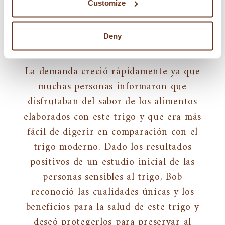
encontrado, sembráron la totalidad de su
Customize
oferta de 30 kg de trigo antiguo en
menos de una hectárea aumentando en
Deny
los años siguientes.
La demanda creció rápidamente ya que
muchas personas informaron que
disfrutaban del sabor de los alimentos
elaborados con este trigo y que era más
fácil de digerir en comparación con el
trigo moderno. Dado los resultados
positivos de un estudio inicial de las
personas sensibles al trigo, Bob
reconoció las cualidades únicas y los
beneficios para la salud de este trigo y
deseó protegerlos para preservar al