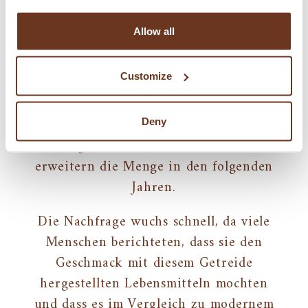
Kalifornien, auszustellen. Dies war das
erste Jahr, in dem ihr Unternehmen,
Allow all
Montana Flour & Grains, ausstellte, um
für ihren Bioweizen und -mehl zu
Customize
werben. Aufgrund des Interesses am
Getreide säten sie ihren gesamten
Vorrat von 30kg des Urweizens auf
Deny
weniger als einem Hektar aus und
erweitern die Menge in den folgenden
Jahren.
Die Nachfrage wuchs schnell, da viele
Menschen berichteten, dass sie den
Geschmack mit diesem Getreide
hergestellten Lebensmitteln mochten
und dass es im Vergleich zu modernem