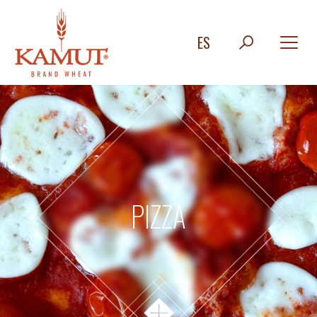
ES
PIZZA