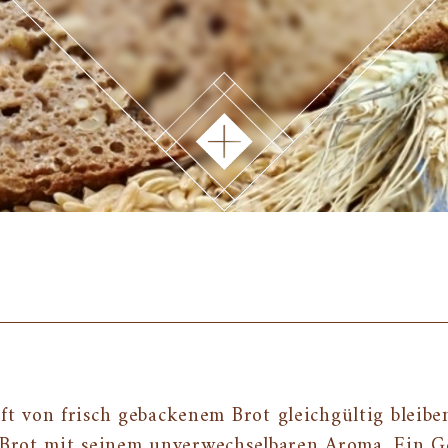
 von frisch gebackenem Brot gleichgültig bleiben
n Brot mit seinem unverwechselbaren Aroma. Ein G