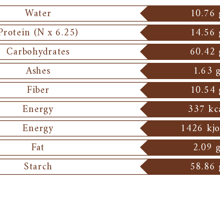
Water
10.76
Protein (N x 6.25)
14.56
Carbohydrates
60.42
Ashes
1.63 
Fiber
10.54
Energy
337 kc
Energy
1426 kj
Fat
2.09 
Starch
58.86