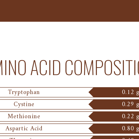
INO ACID COMPOSIT
Tryptophan
0.12 
Cystine
0.29 
Methionine
0.22 
Aspartic Acid
0.80 