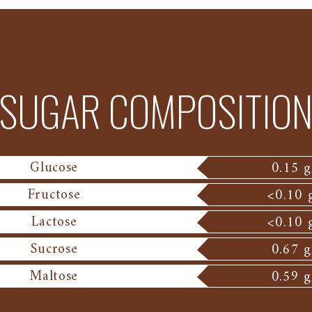
SUGAR COMPOSITIO
Glucose
0.15 
Fructose
<0.10 
Lactose
<0.10 
Sucrose
0.67 
Maltose
0.59 