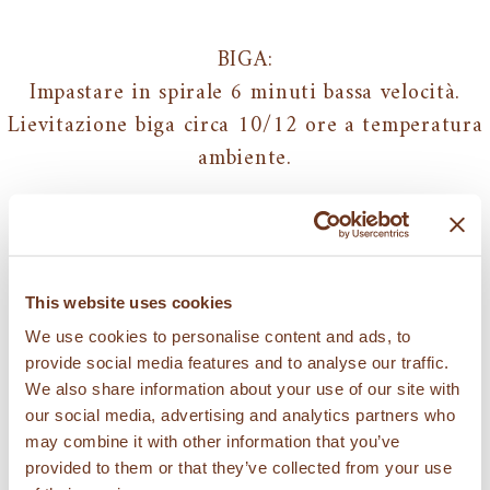
BIGA:
Impastare in spirale 6 minuti bassa velocità.
Lievitazione biga circa 10/12 ore a temperatura
ambiente.
IMPASTO FINALE:
Impastare in spirale 4 minuti a bassa velocità e
10/12 minuti alla velocità successiva (è
This website uses cookies
importante ottenere un impasto liscio).
We use cookies to personalise content and ads, to
Aggiungere acqua un po’ alla volta.
provide social media features and to analyse our traffic.
Temperatura impasto finale 27/28°.
We also share information about your use of our site with
Far lievitare l’impasto per circa 60/90 minuti a
our social media, advertising and analytics partners who
may combine it with other information that you’ve
temperatura ambiente in una ciotola.
provided to them or that they’ve collected from your use
Capovolgere e formare il pane desiderato. Si